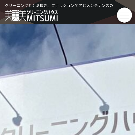
Skip
クリーニングとシミ抜き、ファッションケアとメンテナンスの
to
content