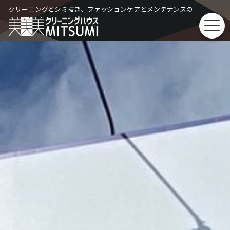
Skip
クリーニングとシミ抜き、ファッションケアとメンテナンスの
to
content