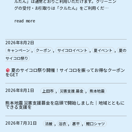
ルたん」は通常どおりご利用いただけます。クリーニン
グの受付・お引取りは「クルたん」をご利用くだ…
read more
2026年8月2日
, 
, 
, 
, 
キャンペーン
クーポン
サイコロイベント
夏イベント
夏の
サイコロ祭り
夏のサイコロ祭り開催！サイコロを振ってお得なクーポン
をGET
, 
, 
2026年8月1日
上田市
災害支援.募金
熊本地震
熊本地震 災害支援募金を店頭で開始しました｜地域とともに
できる支援を
, 
, 
, 
2026年7月31日
法被
浴衣
甚平
鯉口シャツ