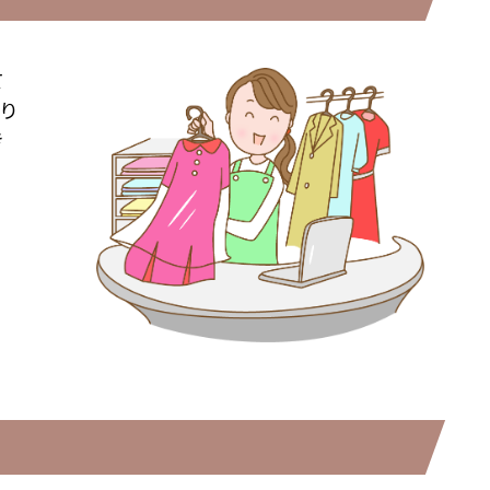
て
り
き