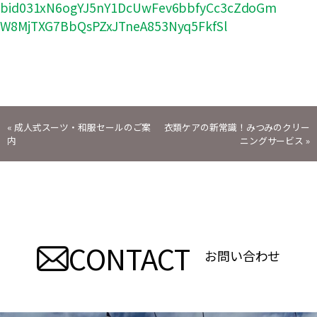
bid031xN6ogYJ5nY1DcUwFev6bbfyCc3cZdoGm
W8MjTXG7BbQsPZxJTneA853Nyq5FkfSl
投
«
成人式スーツ・和服セールのご案
衣類ケアの新常識！みつみのクリー
内
ニングサービス
»
稿
ナ
ビ
CONTACT
ゲ
お問い合わせ
ー