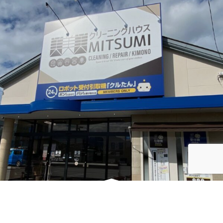
シ
ョ
ン