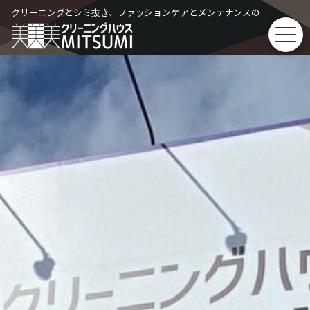
Skip
クリーニングとシミ抜き、ファッションケアとメンテナンスの
to
content