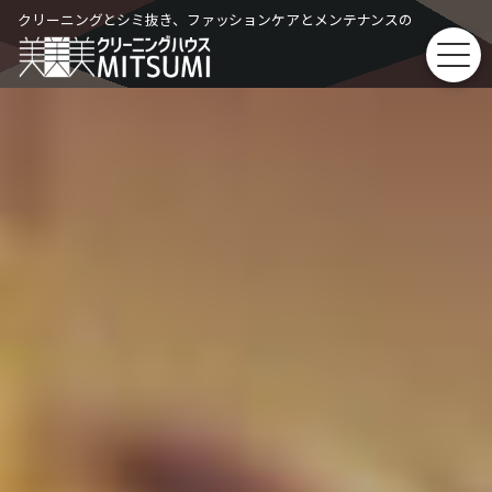
Skip
クリーニングとシミ抜き、ファッションケアとメンテナンスの
to
content