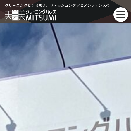
Skip
クリーニングとシミ抜き、ファッションケアとメンテナンスの
to
content