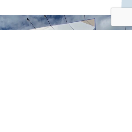
ー
シ
ョ
ン