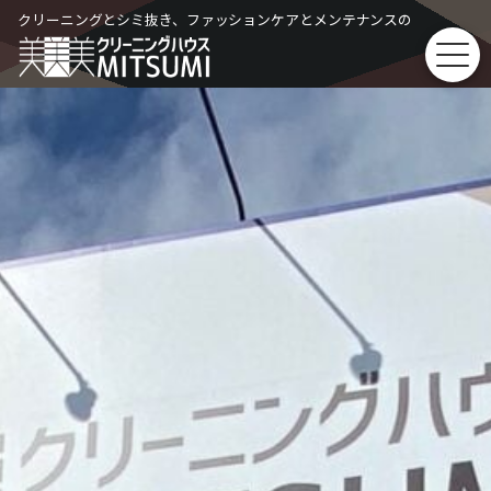
Skip
クリーニングとシミ抜き、ファッションケアとメンテナンスの
to
content