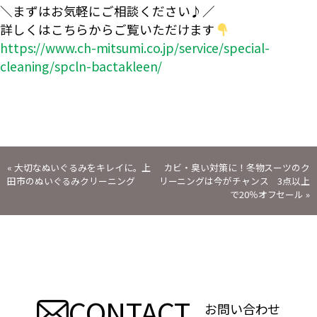
＼まずはお気軽にご相談ください♪／
詳しくはこちらからご覧いただけます
https://www.ch-mitsumi.co.jp/service/special-
cleaning/spcln-bactakleen/
投
«
大切なぬいぐるみをキレイに。上
カビ・臭い対策に！冬物スーツのク
田市のぬいぐるみクリーニング
リーニングは今がチャンス 3点以上
稿
で20％オフセール
»
ナ
ビ
ゲ
CONTACT
お問い合わせ