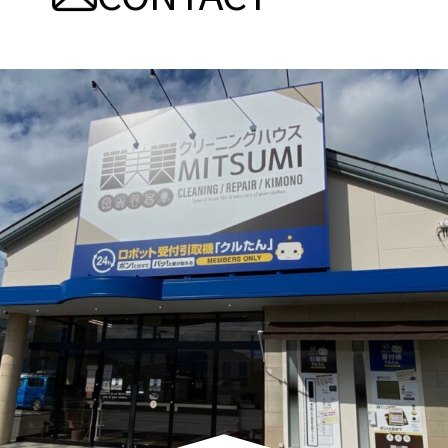
ー
シ
ョ
ン