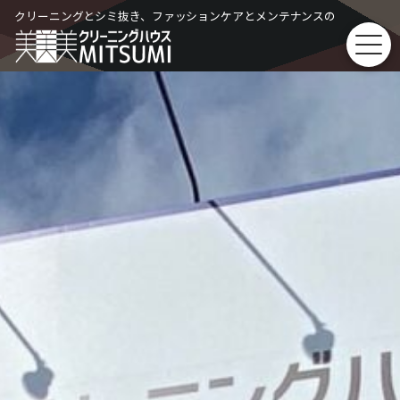
Skip
クリーニングとシミ抜き、ファッションケアとメンテナンスの
to
content