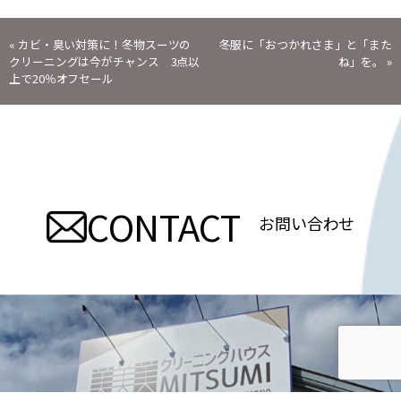
投
«
カビ・臭い対策に！冬物スーツの
冬服に「おつかれさま」と「また
クリーニングは今がチャンス 3点以
ね」を。
»
稿
上で20％オフセール
ナ
ビ
ゲ
CONTACT
お問い合わせ
ー
シ
ョ
ン