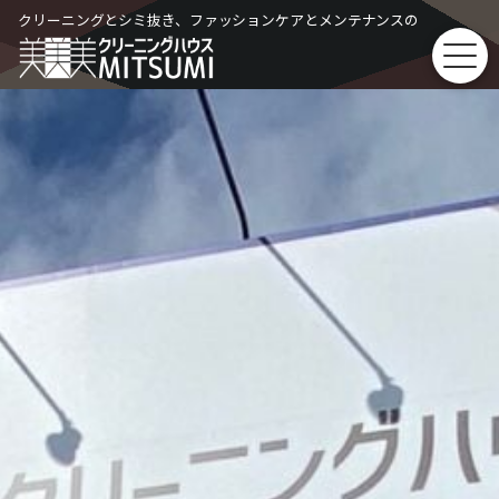
Skip
クリーニングとシミ抜き、ファッションケアとメンテナンスの
to
content