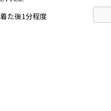
着た後1分程度
です。
帰宅後、
ハンガーに掛ける前にサッとブラシをかけるだけ
でも違います。
毎日行うことで、ホコリをため込まず、衣類への
負担を減らすことができます。