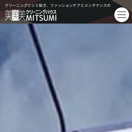
Skip
クリーニングとシミ抜き、ファッションケアとメンテナンスの
to
content