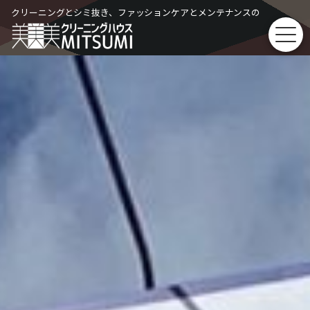
Skip
クリーニングとシミ抜き、ファッションケアとメンテナンスの
to
content