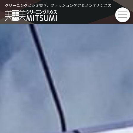
Skip
クリーニングとシミ抜き、ファッションケアとメンテナンスの
to
content