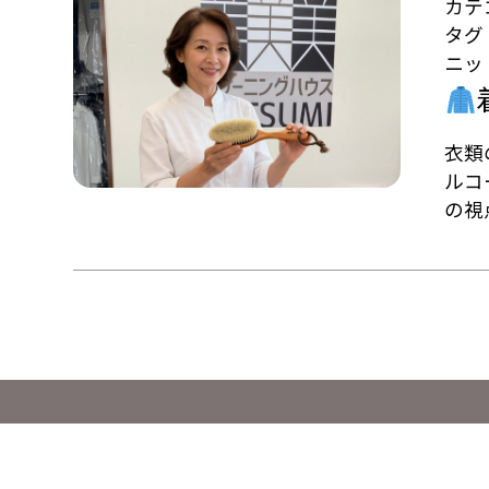
カテ
タグ
ニッ
衣類
ルコ
の視