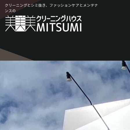
Skip
クリーニングとシミ抜き、ファッションケアとメンテナ
to
ンスの
content