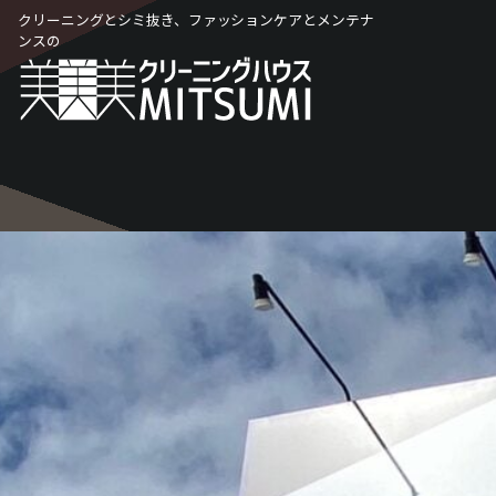
Skip
クリーニングとシミ抜き、ファッションケアとメンテナ
to
ンスの
content