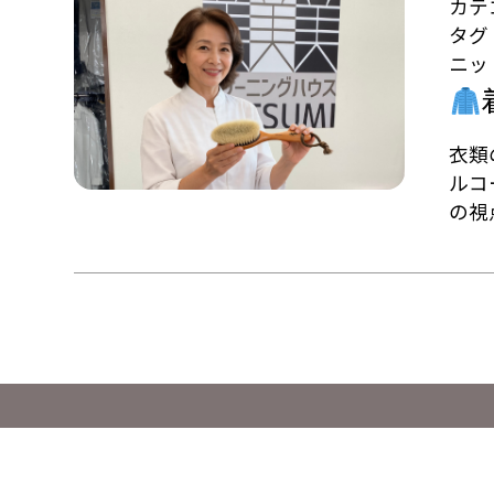
カテ
タグ
ニッ
衣類
ルコ
の視