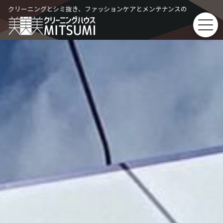
Skip
クリーニングとシミ抜き、ファッションケアとメンテナンスの
to
content