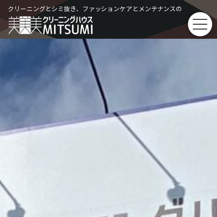
Skip
クリーニングとシミ抜き、ファッションケアとメンテナンスの
to
content