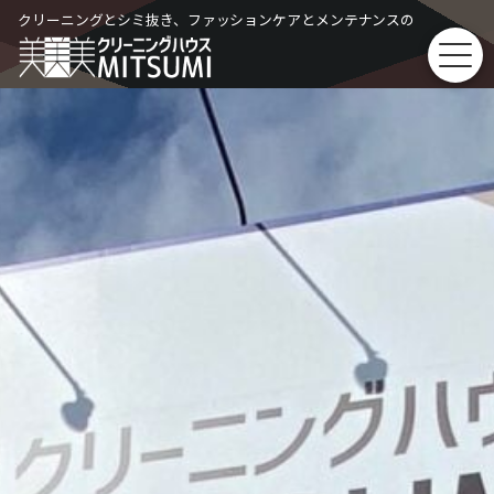
Skip
クリーニングとシミ抜き、ファッションケアとメンテナンスの
to
content