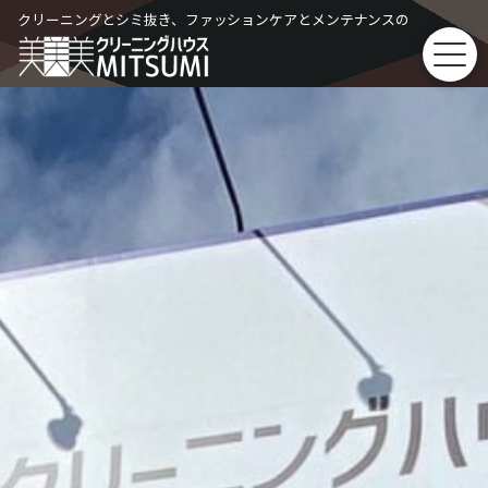
Skip
クリーニングとシミ抜き、ファッションケアとメンテナンスの
to
content