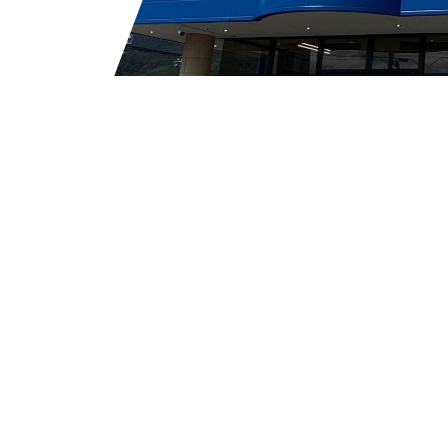
で
から
Facebook
Instagram
YouTube