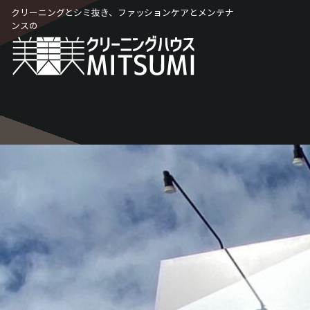
Skip
クリーニングとシミ抜き、ファッションケアとメンテナ
to
ンスの
content