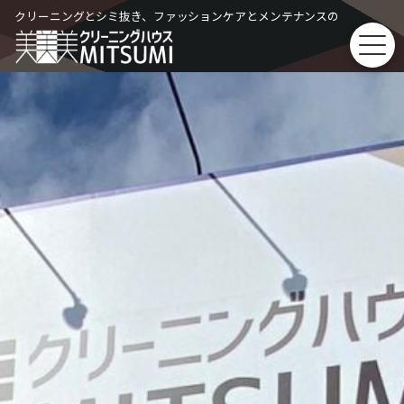
Skip
クリーニングとシミ抜き、ファッションケアとメンテナンスの
to
content