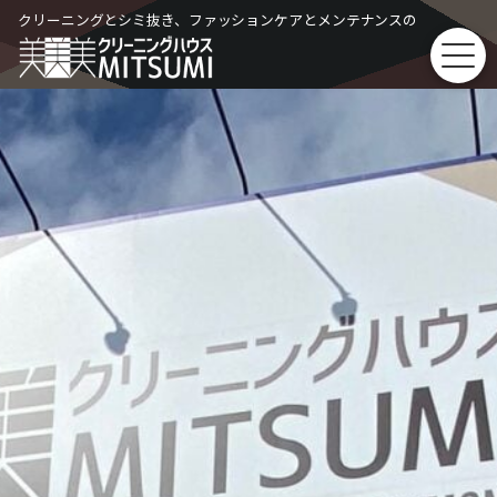
Skip
クリーニングとシミ抜き、ファッションケアとメンテナンスの
to
content