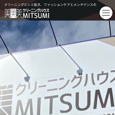
Skip
クリーニングとシミ抜き、ファッションケアとメンテナンスの
to
content