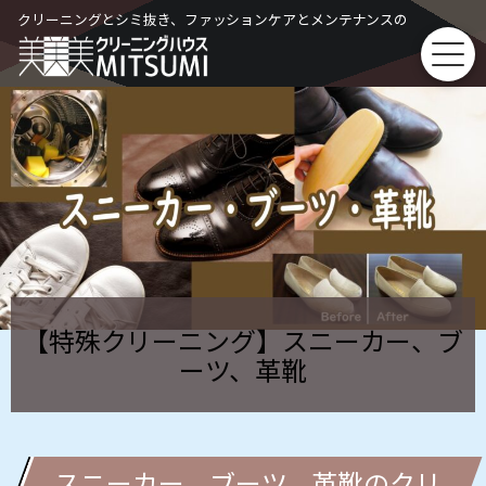
Skip
クリーニングとシミ抜き、ファッションケアとメンテナンスの
to
content
【特殊クリーニング】スニーカー、ブ
ーツ、革靴
スニーカー、ブーツ、革靴のクリ