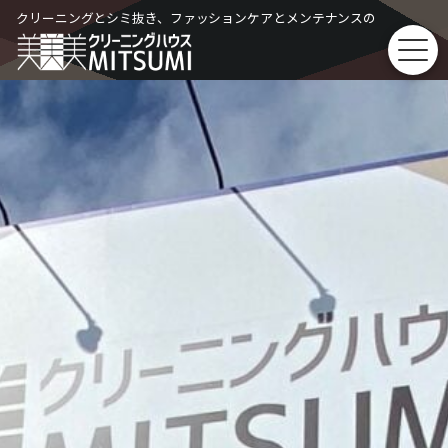
Skip
クリーニングとシミ抜き、ファッションケアとメンテナンスの
to
content