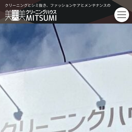
Skip
クリーニングとシミ抜き、ファッションケアとメンテナンスの
to
content