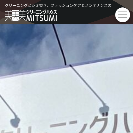
Skip
クリーニングとシミ抜き、ファッションケアとメンテナンスの
to
content