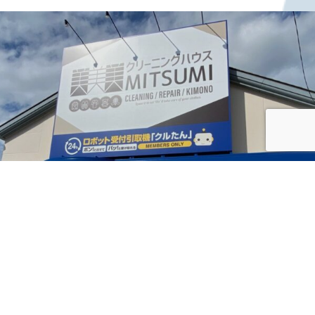
シ
ョ
ン