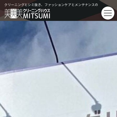
Skip
クリーニングとシミ抜き、ファッションケアとメンテナンスの
to
content