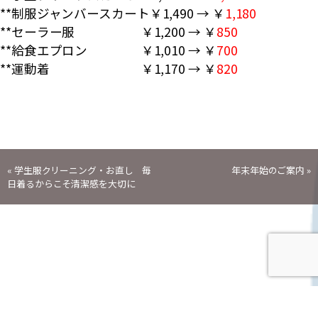
**制服ジャンバースカート￥1,490 → ￥
1,180
**セーラー服 ￥1,200 → ￥
850
**給食エプロン ￥1,010 → ￥
700
**運動着 ￥1,170 → ￥
820
投
«
学生服クリーニング・お直し 毎
年末年始のご案内
»
日着るからこそ清潔感を大切に
稿
ナ
ビ
CONTACT
ゲ
お問い合わせ