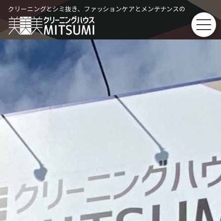
Skip
クリーニングとシミ抜き、ファッションケアとメンテナンスの
to
content