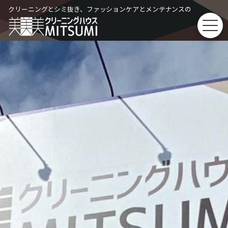
Skip
クリーニングとシミ抜き、ファッションケアとメンテナンスの
to
content