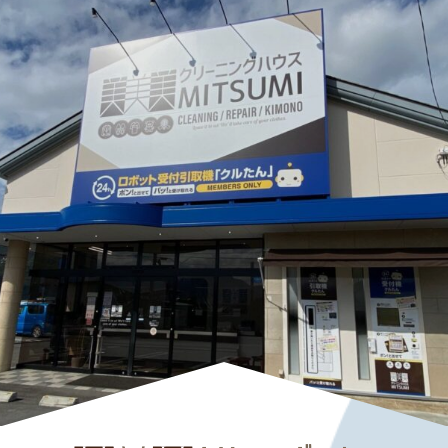
シ
ョ
ン