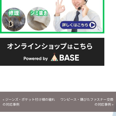
投
«
ジーンズ・ポケット付け根の破れ
ワンピース・錆びたファスナー交換
の対応事例
の対応事例
»
稿