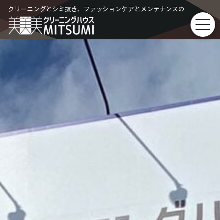
Skip
クリーニングとシミ抜き、ファッションケアとメンテナンスの
to
content