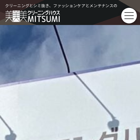
Skip
クリーニングとシミ抜き、ファッションケアとメンテナンスの
to
content