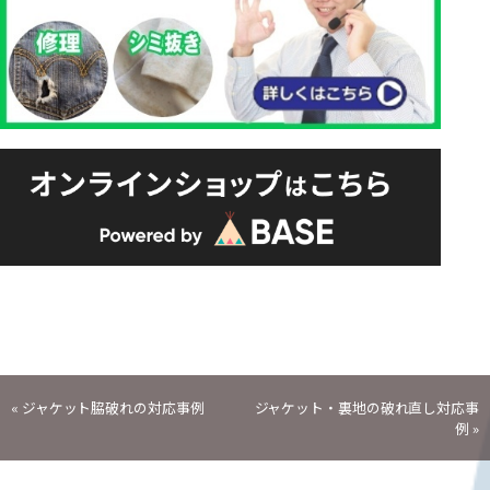
投
«
ジャケット脇破れの対応事例
ジャケット・裏地の破れ直し対応事
例
»
稿