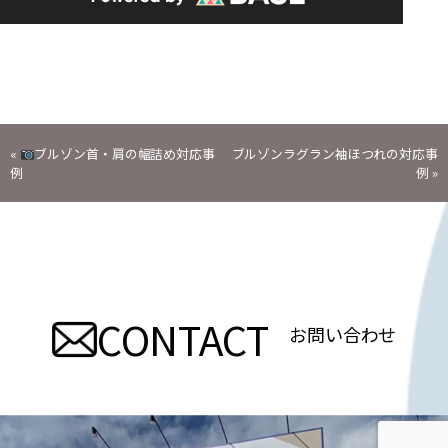
投
«
ブルゾン首・肩の幅詰め対応事
ブルゾンラグラン袖ほつれの対応事
例
例
»
稿
ナ
ビ
CONTACT
ゲ
お問い合わせ
ー
シ