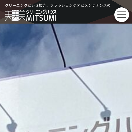
Skip
クリーニングとシミ抜き、ファッションケアとメンテナンスの
to
content