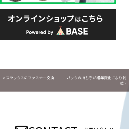
投
«
スラックスのファスナー交換
バックの持ち手が経年変化により剥
離
»
稿
ナ
ビ