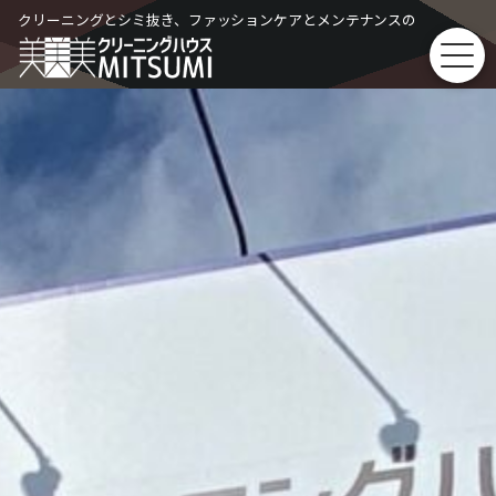
Skip
クリーニングとシミ抜き、ファッションケアとメンテナンスの
to
content