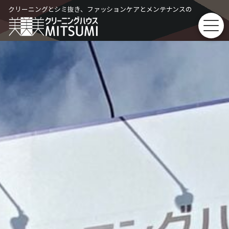
Skip
クリーニングとシミ抜き、ファッションケアとメンテナンスの
to
content