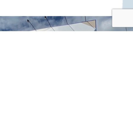
ー
シ
ョ
ン