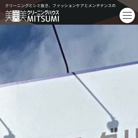
Skip
クリーニングとシミ抜き、ファッションケアとメンテナンスの
to
content