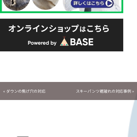
投
«
ダウンの焦げ穴の対応
スキーパンツ裾破れの対応事例
»
稿
ナ
ビ