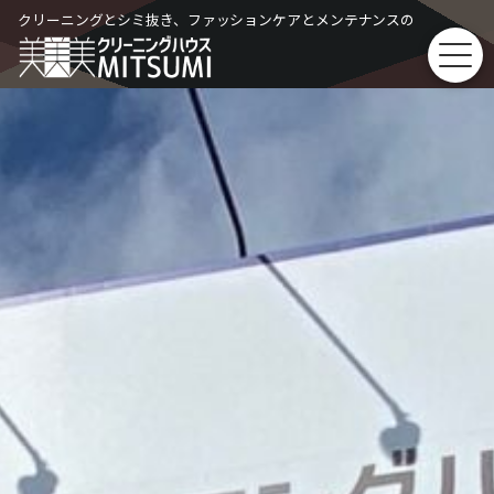
Skip
クリーニングとシミ抜き、ファッションケアとメンテナンスの
to
content