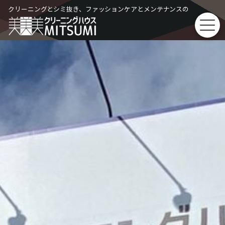
Skip
クリーニングとシミ抜き、ファッションケアとメンテナンスの
to
content