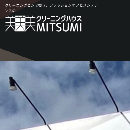
Skip
クリーニングとシミ抜き、ファッションケアとメンテナ
to
ンスの
content