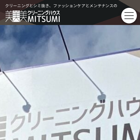
Skip
クリーニングとシミ抜き、ファッションケアとメンテナンスの
to
content