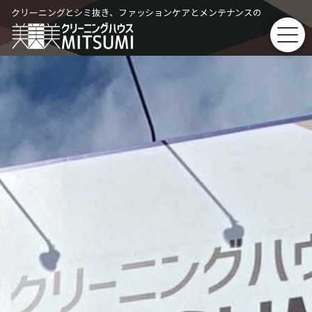
Skip
クリーニングとシミ抜き、ファッションケアとメンテナンスの
to
content