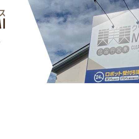
―
で
から