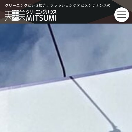
Skip
クリーニングとシミ抜き、ファッションケアとメンテナンスの
to
content