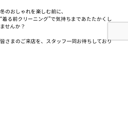
冬のおしゃれを楽しむ前に、
“着る前クリーニング”で気持ちまであたたかくし
ませんか？
皆さまのご来店を、スタッフ一同お待ちしており
ます。
投
«
クリーニング店にもハロウィンが
ニットひじ穴修理で、お気に入りの
やってきます！
ニットを蘇らせよう！
»
稿
ナ