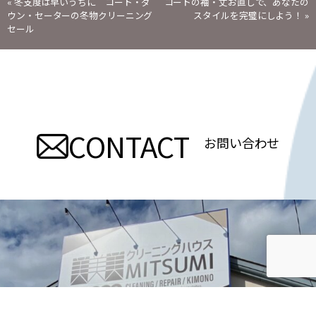
投
«
冬支度は早いうちに コート・ダ
コートの袖・丈お直しで、あなたの
ウン・セーターの冬物クリーニング
スタイルを完璧にしよう！
»
稿
セール
ナ
ビ
ゲ
CONTACT
お問い合わせ
ー
シ
ョ
ン