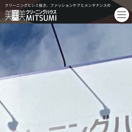
Skip
クリーニングとシミ抜き、ファッションケアとメンテナンスの
to
content