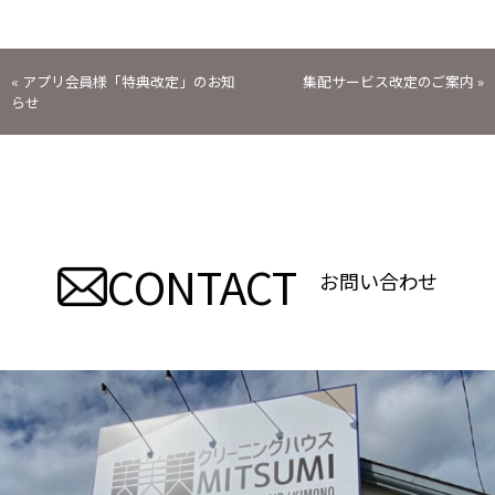
投
«
アプリ会員様「特典改定」のお知
集配サービス改定のご案内
»
らせ
稿
ナ
ビ
CONTACT
ゲ
お問い合わせ
ー
シ
ョ
ン