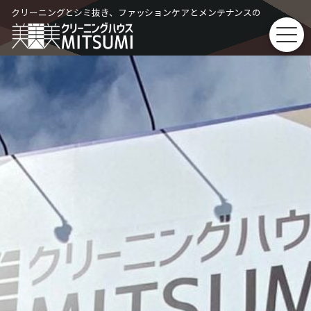
Skip
クリーニングとシミ抜き、ファッションケアとメンテナンスの
to
content