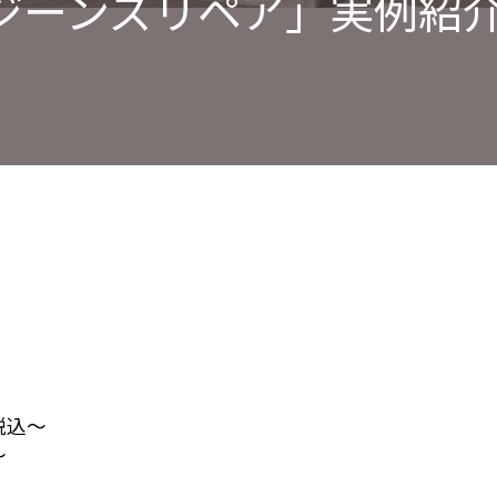
ジーンズリペア」実例紹
税込～
～