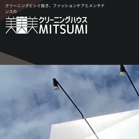
Skip
クリーニングとシミ抜き、ファッションケアとメンテナ
to
ンスの
content