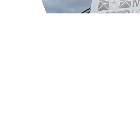
―
で
から