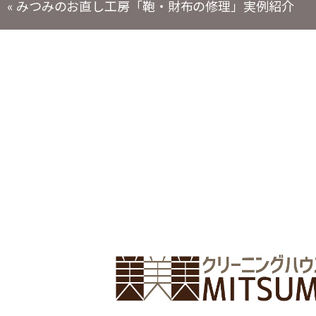
投
«
みつみのお直し工房「鞄・財布の修理」実例紹介
稿
ナ
ビ
ゲ
ー
シ
ョ
ン