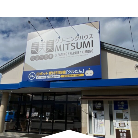
ー
シ
ョ
ン