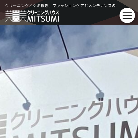
Skip
クリーニングとシミ抜き、ファッションケアとメンテナンスの
to
content