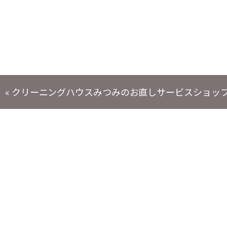
投
«
クリーニングハウスみつみのお直しサービスショッ
稿
ナ
ビ
ゲ
ー