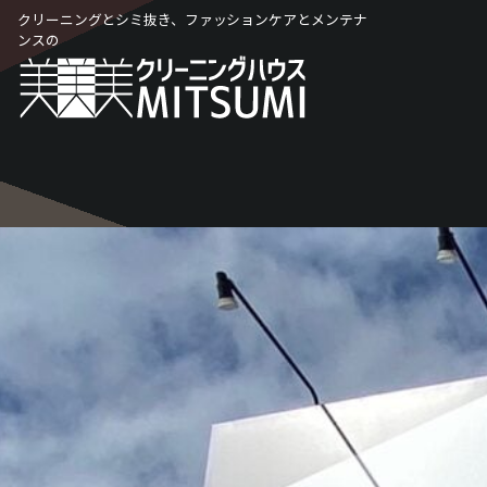
Skip
クリーニングとシミ抜き、ファッションケアとメンテナ
to
ンスの
content