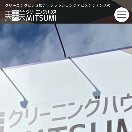
Skip
クリーニングとシミ抜き、ファッションケアとメンテナンスの
to
content